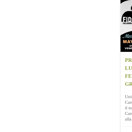
PR
LU
FE
G
Uni
Car
il n
Caro
all