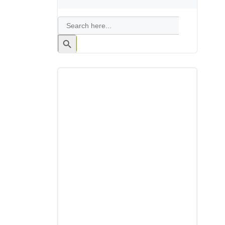
Search
for:
Search
Button