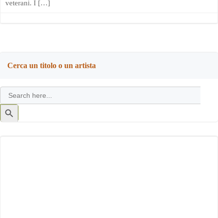
veterani. I […]
Cerca un titolo o un artista
Search
for:
Search
Button