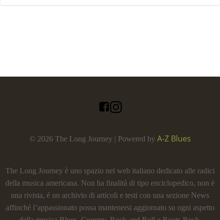
A-Z Blues
© 2026 The Long Journey | Powered by
The Long Journey è uno spazio nel web italiano dedicato alle radici
della musica americana. Non ha finalità di tipo enciclopedico, non è
una rivista, é un archivio di articoli e testi con una sezione News
affinché l’appassionato possa mantenersi aggiornato su ogni aspetto
della musica Blues, Country, Rock and Roll e Roots Rock.