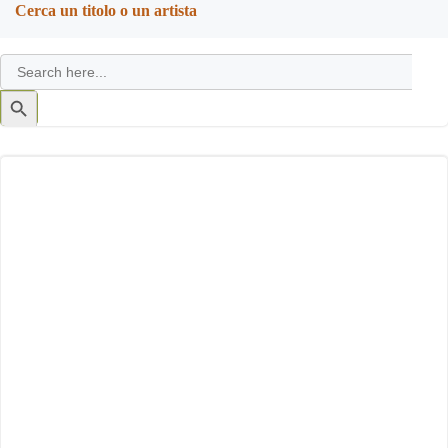
Cerca un titolo o un artista
Search
for:
Search
Button