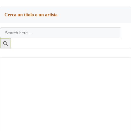
Cerca un titolo o un artista
Search
for:
Search
Button