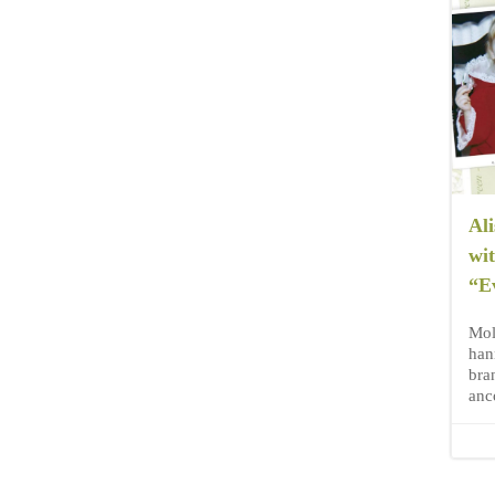
Al
wi
“E
Molt
han
bran
anc