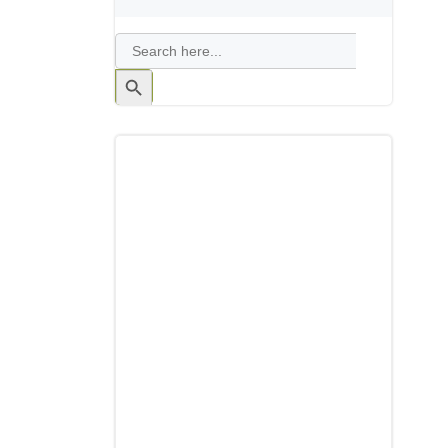
Search
for:
Search
Button