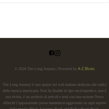
A-Z Blues
© 2026 The Long Journey | Powered by
The Long Journey è uno spazio nel web italiano dedicato alle radici
della musica americana. Non ha finalità di tipo enciclopedico, non è
una rivista, é un archivio di articoli e testi con una sezione News
affinché l’appassionato possa mantenersi aggiornato su ogni aspetto
della musica Blues, Country, Rock and Roll e Roots Rock.