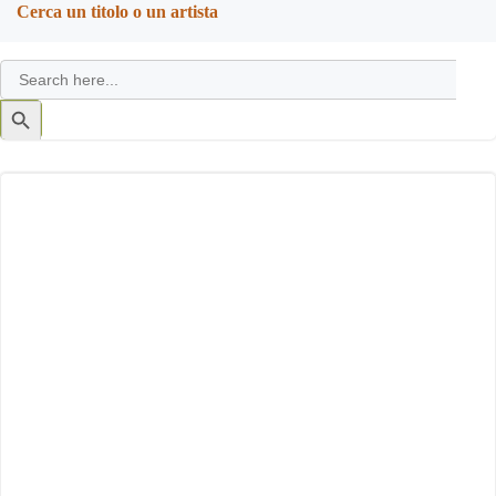
Cerca un titolo o un artista
Search
for:
Search
Button