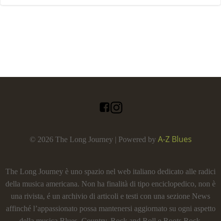
A-Z Blues
© 2026 The Long Journey | Powered by
The Long Journey è uno spazio nel web italiano dedicato alle radici
della musica americana. Non ha finalità di tipo enciclopedico, non è
una rivista, é un archivio di articoli e testi con una sezione News
affinché l’appassionato possa mantenersi aggiornato su ogni aspetto
della musica Blues, Country, Rock and Roll e Roots Rock.