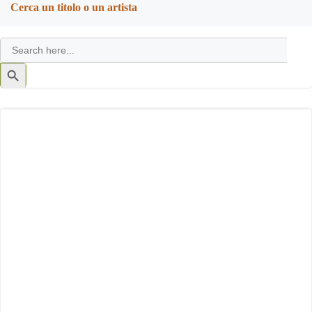
Cerca un titolo o un artista
Search
for:
Search
Button