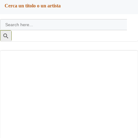
Cerca un titolo o un artista
Search
for:
Search
Button