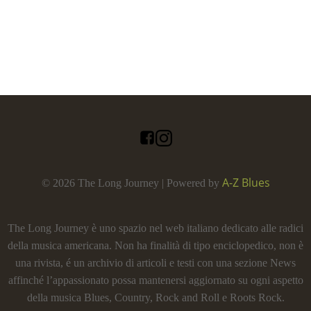
A-Z Blues
© 2026 The Long Journey | Powered by
The Long Journey è uno spazio nel web italiano dedicato alle radici
della musica americana. Non ha finalità di tipo enciclopedico, non è
una rivista, é un archivio di articoli e testi con una sezione News
affinché l’appassionato possa mantenersi aggiornato su ogni aspetto
della musica Blues, Country, Rock and Roll e Roots Rock.