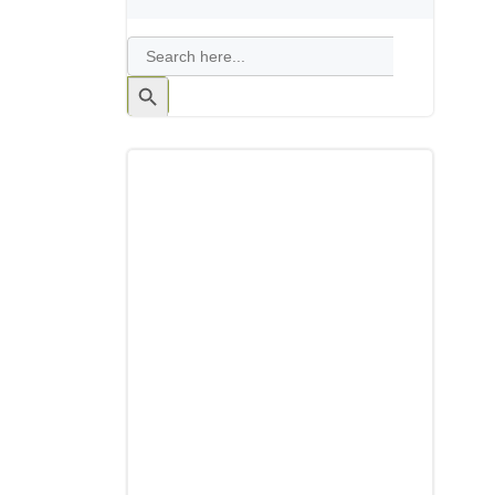
Search
for:
Search
Button