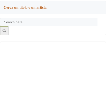
Cerca un titolo o un artista
Search
for:
Search
Button