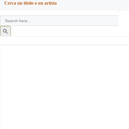
Cerca un titolo o un artista
Search
for:
Search
Button