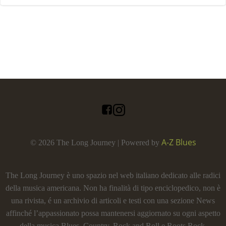
A-Z Blues
© 2026 The Long Journey | Powered by
The Long Journey è uno spazio nel web italiano dedicato alle radici
della musica americana. Non ha finalità di tipo enciclopedico, non è
una rivista, é un archivio di articoli e testi con una sezione News
affinché l’appassionato possa mantenersi aggiornato su ogni aspetto
della musica Blues, Country, Rock and Roll e Roots Rock.