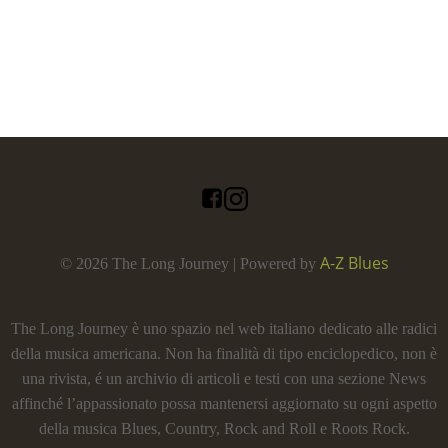
A-Z Blues
© 2026 The Long Journey | Powered by
The Long Journey è uno spazio nel web italiano dedicato alle radici
della musica americana. Non ha finalità di tipo enciclopedico, non è
una rivista, é un archivio di articoli e testi con una sezione News
affinché l’appassionato possa mantenersi aggiornato su ogni aspetto
della musica Blues, Country, Rock and Roll e Roots Rock.