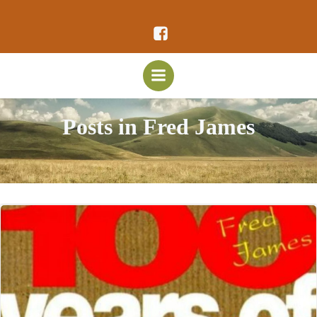
Vai
al
contenuto
Posts in Fred James