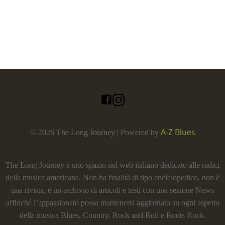
A-Z Blues
© 2026 The Long Journey | Powered by
The Long Journey è uno spazio nel web italiano dedicato alle radici
della musica americana. Non ha finalità di tipo enciclopedico, non è
una rivista, é un archivio di articoli e testi con una sezione News
affinché l’appassionato possa mantenersi aggiornato su ogni aspetto
della musica Blues, Country, Rock and Roll e Roots Rock.