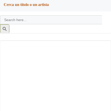
Cerca un titolo o un artista
Search
for:
Search
Button