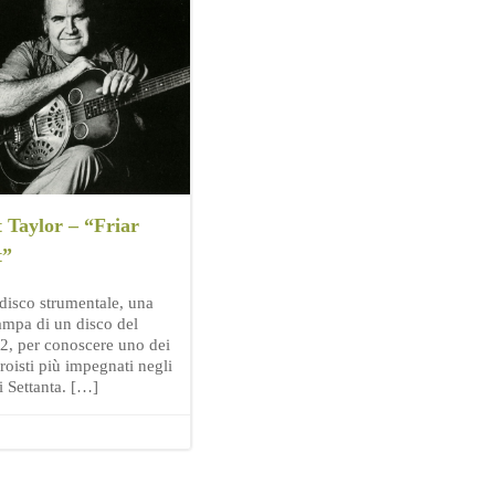
 Taylor – “Friar
t”
disco strumentale, una
tampa di un disco del
2, per conoscere uno dei
roisti più impegnati negli
i Settanta. […]