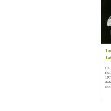
Tut
Tu
Un 
ris
197
dob
ann