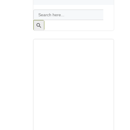
Search
for:
Search
Button