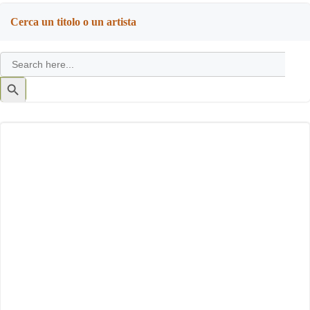
Cerca un titolo o un artista
Search
for:
Search
Button