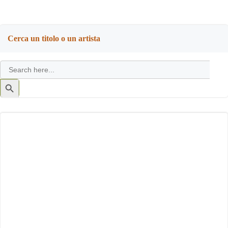
Cerca un titolo o un artista
Search
for:
Search
Button