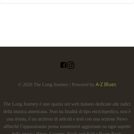
A-Z Blues
© 2026 The Long Journey | Powered by
The Long Journey è uno spazio nel web italiano dedicato alle radici
della musica americana. Non ha finalità di tipo enciclopedico, non è
una rivista, é un archivio di articoli e testi con una sezione News
affinché l’appassionato possa mantenersi aggiornato su ogni aspetto
della musica Blues, Country, Rock and Roll e Roots Rock.