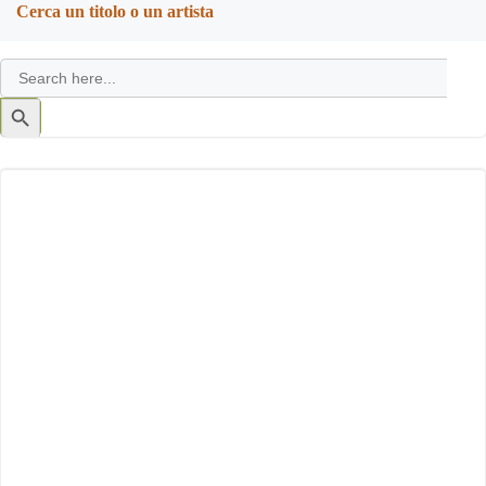
Cerca un titolo o un artista
Search
for:
Search
Button