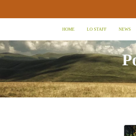
Vai
al
contenuto
HOME
LO STAFF
NEWS
P