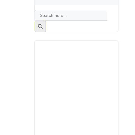
Search
for:
Search
Button