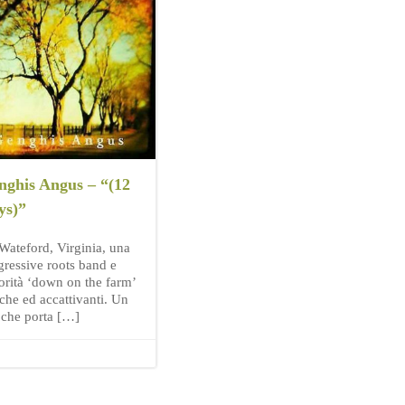
nghis Angus – “(12
ys)”
Wateford, Virginia, una
gressive roots band e
orità ‘down on the farm’
sche ed accattivanti. Un
o che porta […]