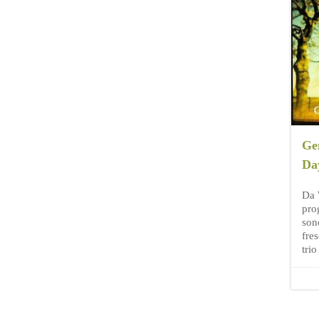
Ge
Da
Da 
pro
son
fre
tri