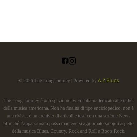
A-Z Blues
© 2026 The Long Journey | Powered by
The Long Journey è uno spazio nel web italiano dedicato alle radici
della musica americana. Non ha finalità di tipo enciclopedico, non è
una rivista, é un archivio di articoli e testi con una sezione News
affinché l’appassionato possa mantenersi aggiornato su ogni aspetto
della musica Blues, Country, Rock and Roll e Roots Rock.