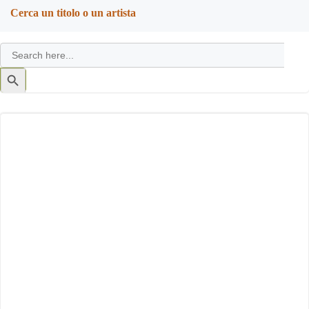
Cerca un titolo o un artista
Search
for:
Search
Button