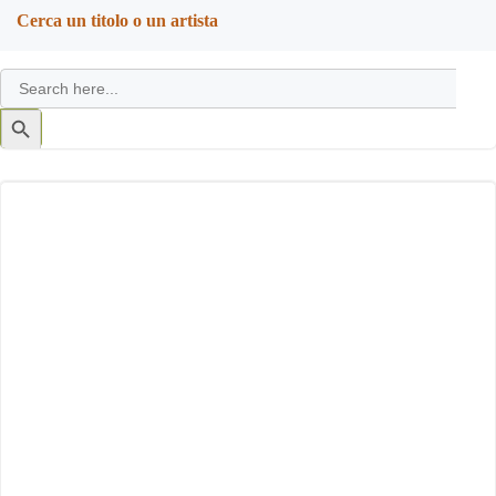
Cerca un titolo o un artista
Search
for:
Search
Button