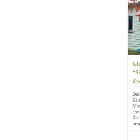
Gl
“S
Ze
Dal
Zel
Mof
con
Zea
pro