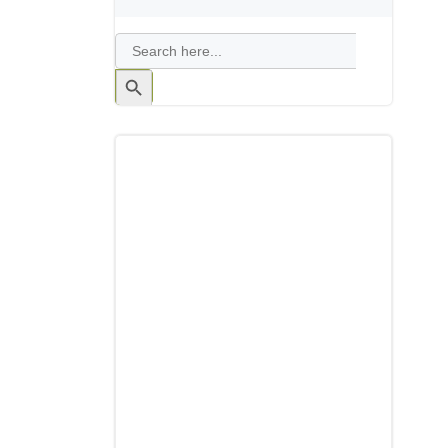
Search
for:
Search
Button