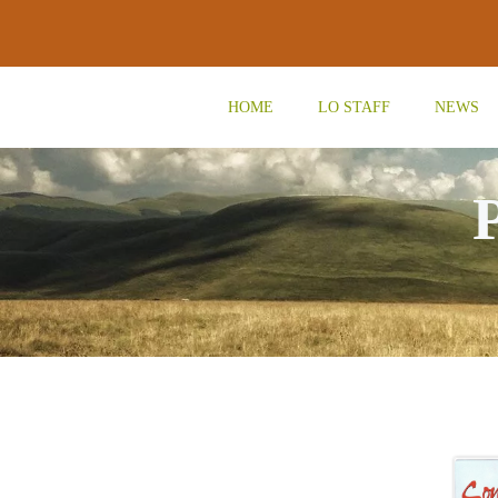
Vai
al
contenuto
HOME
LO STAFF
NEWS