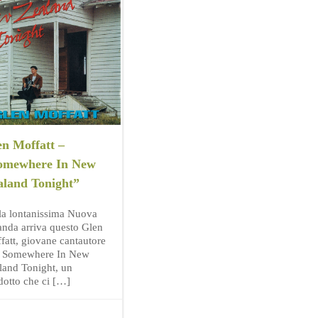
en Moffatt –
omewhere In New
aland Tonight”
la lontanissima Nuova
anda arriva questo Glen
fatt, giovane cantautore
 Somewhere In New
land Tonight, un
dotto che ci […]