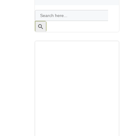
Search
for:
Search
Button