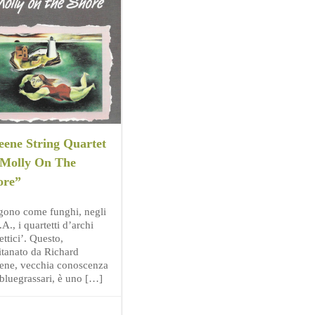
eene String Quartet
“Molly On The
ore”
gono come funghi, negli
A., i quartetti d’archi
ettici’. Questo,
itanato da Richard
ene, vecchia conoscenza
 bluegrassari, è uno […]