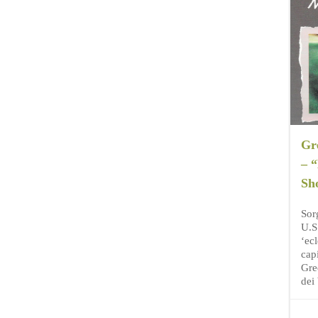
Gr
– 
Sh
Sor
U.S.
‘ecl
cap
Gre
dei