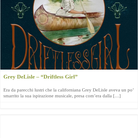
Grey DeLisle – “Driftless Girl”
Era da parecchi lustri che la californiana Grey DeLisle aveva un po’
smarrito la sua ispirazione musicale, presa com’era dalla […]