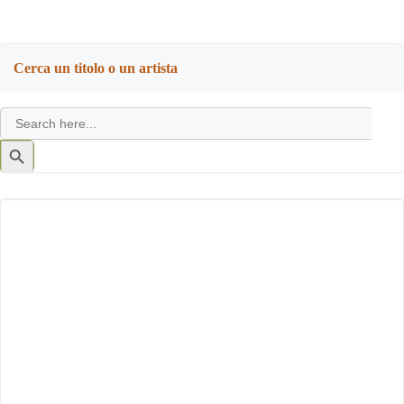
Cerca un titolo o un artista
Search
for:
Search
Button