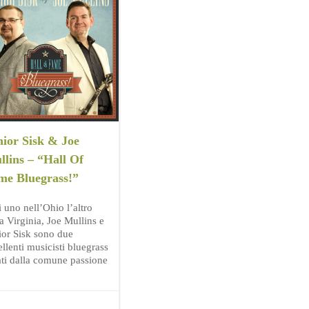
nior Sisk & Joe
lins – “Hall Of
me Bluegrass!”
 uno nell’Ohio l’altro
a Virginia, Joe Mullins e
ior Sisk sono due
llenti musicisti bluegrass
ati dalla comune passione
]