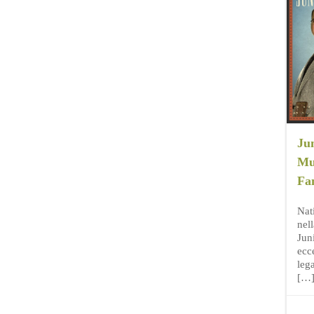
Ju
Mul
Fa
Nati
nell
Jun
ecce
leg
[…