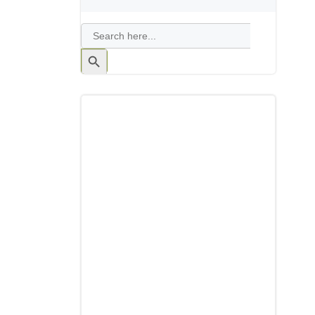
Search
for:
Search
Button