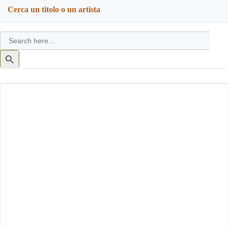
Cerca un titolo o un artista
Search
for:
Search
Button