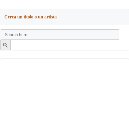
Cerca un titolo o un artista
Search
for:
Search
Button