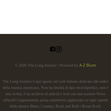
A-Z Blues
© 2026 The Long Journey | Powered by
The Long Journey è uno spazio nel web italiano dedicato alle radici
della musica americana. Non ha finalità di tipo enciclopedico, non è
una rivista, é un archivio di articoli e testi con una sezione News
affinché l’appassionato possa mantenersi aggiornato su ogni aspetto
della musica Blues, Country, Rock and Roll e Roots Rock.