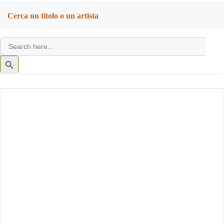
Cerca un titolo o un artista
Search
for:
Search
Button