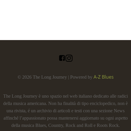
A-Z Blues
© 2026 The Long Journey | Powered by
The Long Journey è uno spazio nel web italiano dedicato alle radici
della musica americana. Non ha finalità di tipo enciclopedico, non è
una rivista, é un archivio di articoli e testi con una sezione News
affinché l’appassionato possa mantenersi aggiornato su ogni aspetto
della musica Blues, Country, Rock and Roll e Roots Rock.