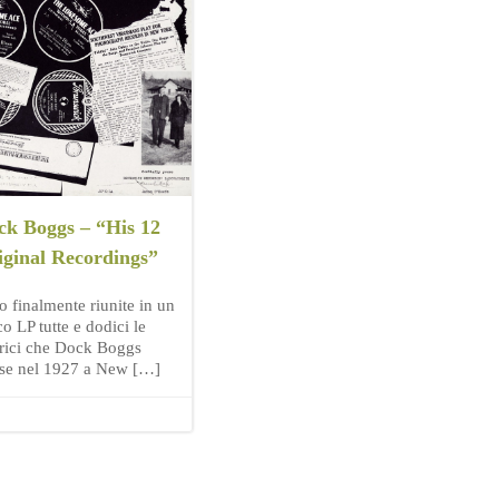
ck Boggs – “His 12
iginal Recordings”
o finalmente riunite in un
o LP tutte e dodici le
rici che Dock Boggs
ise nel 1927 a New […]