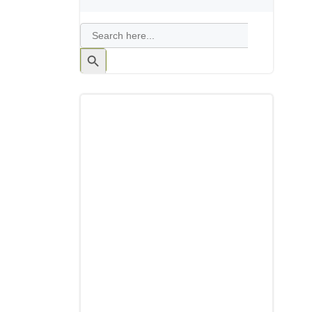
Search
for:
Search
Button