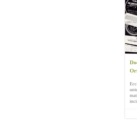
Do
Or
Ecc
unic
mat
inc