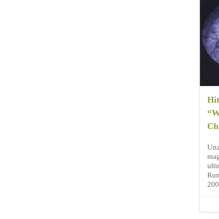
Hi
“W
Ch
Una
mag
ulti
Run
200