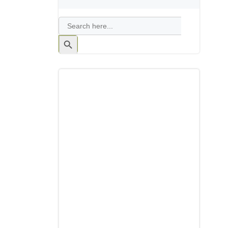
Search
for:
Search
Button