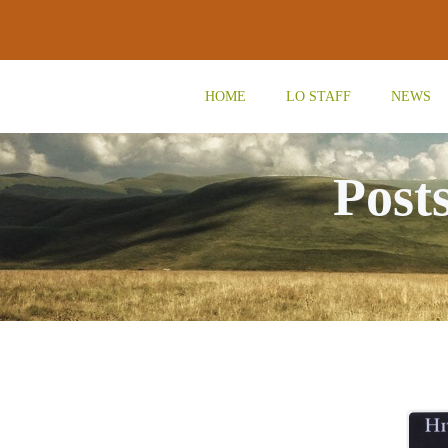
Vai
al
contenuto
HOME
LO STAFF
NEWS
Post