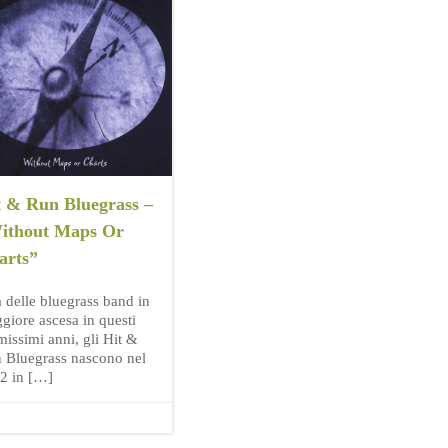
t & Run Bluegrass –
ithout Maps Or
arts”
 delle bluegrass band in
giore ascesa in questi
missimi anni, gli Hit &
 Bluegrass nascono nel
2 in […]