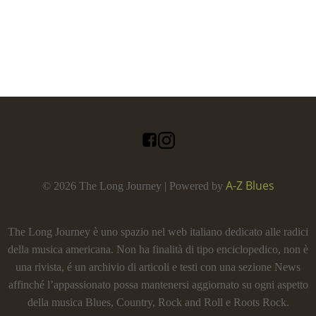
A-Z Blues
© 2026 The Long Journey | Powered by
The Long Journey è uno spazio nel web italiano dedicato alle radici
della musica americana. Non ha finalità di tipo enciclopedico, non è
una rivista, é un archivio di articoli e testi con una sezione News
affinché l’appassionato possa mantenersi aggiornato su ogni aspetto
della musica Blues, Country, Rock and Roll e Roots Rock.