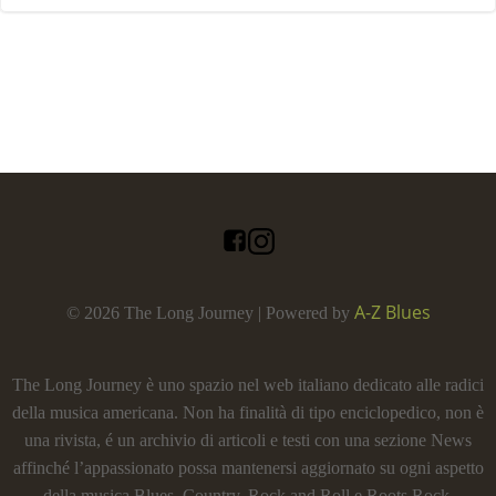
A-Z Blues
© 2026 The Long Journey | Powered by
The Long Journey è uno spazio nel web italiano dedicato alle radici
della musica americana. Non ha finalità di tipo enciclopedico, non è
una rivista, é un archivio di articoli e testi con una sezione News
affinché l’appassionato possa mantenersi aggiornato su ogni aspetto
della musica Blues, Country, Rock and Roll e Roots Rock.