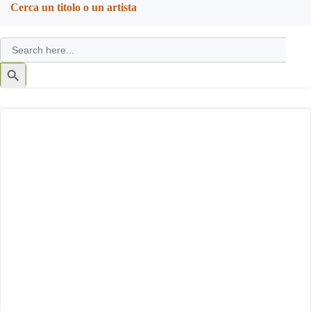
Cerca un titolo o un artista
Search
for:
Search
Button