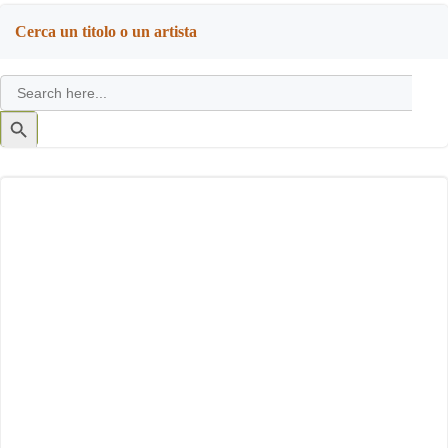
Cerca un titolo o un artista
Search
for:
Search
Button