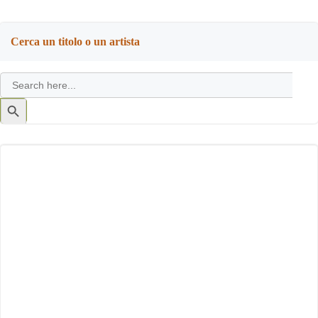
Cerca un titolo o un artista
Search
for:
Search
Button