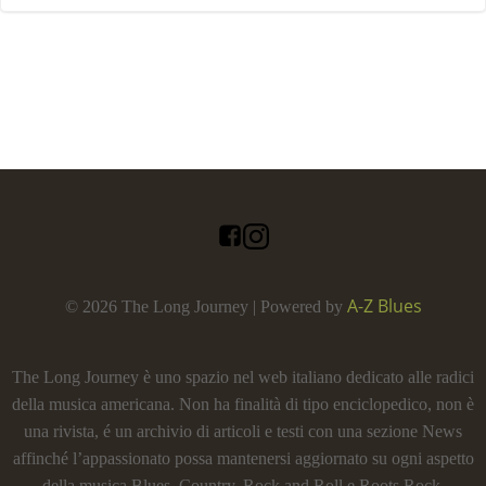
A-Z Blues
© 2026 The Long Journey | Powered by
The Long Journey è uno spazio nel web italiano dedicato alle radici
della musica americana. Non ha finalità di tipo enciclopedico, non è
una rivista, é un archivio di articoli e testi con una sezione News
affinché l’appassionato possa mantenersi aggiornato su ogni aspetto
della musica Blues, Country, Rock and Roll e Roots Rock.