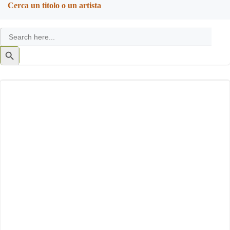
Cerca un titolo o un artista
Search
for:
Search
Button