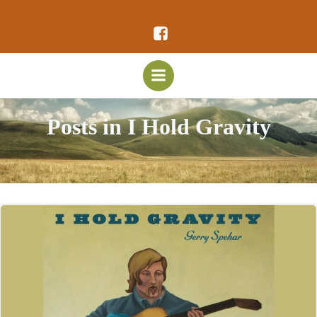
Vai
al
contenuto
Posts in I Hold Gravity