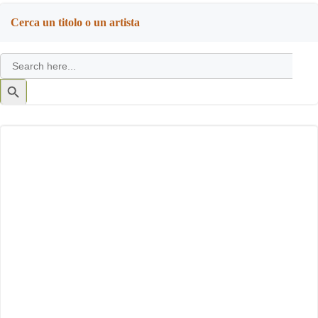
Cerca un titolo o un artista
Search
for:
Search
Button