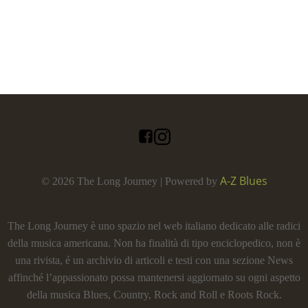
A-Z Blues
© 2026 The Long Journey | Powered by
The Long Journey è uno spazio nel web italiano dedicato alle radici
della musica americana. Non ha finalità di tipo enciclopedico, non è
una rivista, é un archivio di articoli e testi con una sezione News
affinché l’appassionato possa mantenersi aggiornato su ogni aspetto
della musica Blues, Country, Rock and Roll e Roots Rock.