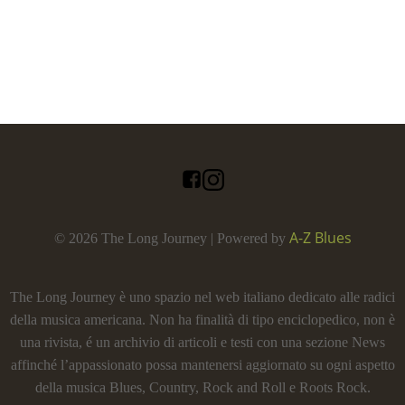
A-Z Blues
© 2026 The Long Journey | Powered by
The Long Journey è uno spazio nel web italiano dedicato alle radici
della musica americana. Non ha finalità di tipo enciclopedico, non è
una rivista, é un archivio di articoli e testi con una sezione News
affinché l’appassionato possa mantenersi aggiornato su ogni aspetto
della musica Blues, Country, Rock and Roll e Roots Rock.