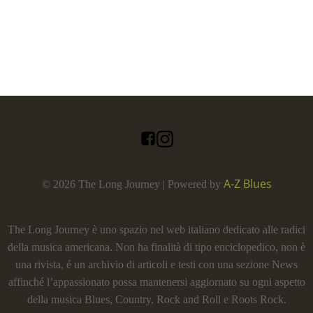
A-Z Blues
© 2026 The Long Journey | Powered by
The Long Journey è uno spazio nel web italiano dedicato alle radici
della musica americana. Non ha finalità di tipo enciclopedico, non è
una rivista, é un archivio di articoli e testi con una sezione News
affinché l’appassionato possa mantenersi aggiornato su ogni aspetto
della musica Blues, Country, Rock and Roll e Roots Rock.