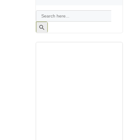
Search
for:
Search
Button