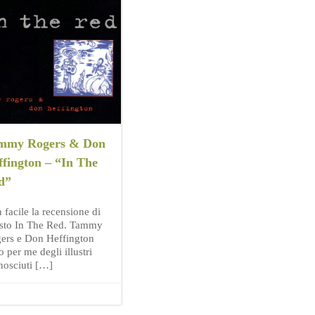
mmy Rogers & Don
ffington – “In The
d”
 facile la recensione di
sto In The Red. Tammy
ers e Don Heffington
 per me degli illustri
nosciuti […]