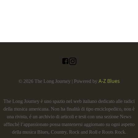
A-Z Blues
© 2026 The Long Journey | Powered by
The Long Journey è uno spazio nel web italiano dedicato alle radici
della musica americana. Non ha finalità di tipo enciclopedico, non è
una rivista, é un archivio di articoli e testi con una sezione News
affinché l’appassionato possa mantenersi aggiornato su ogni aspetto
della musica Blues, Country, Rock and Roll e Roots Rock.