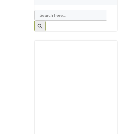
Search
for:
Search
Button