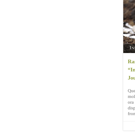
Ra
“In
Jo
Que
mol
ora
dis
fro