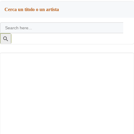
Cerca un titolo o un artista
Search
for:
Search
Button