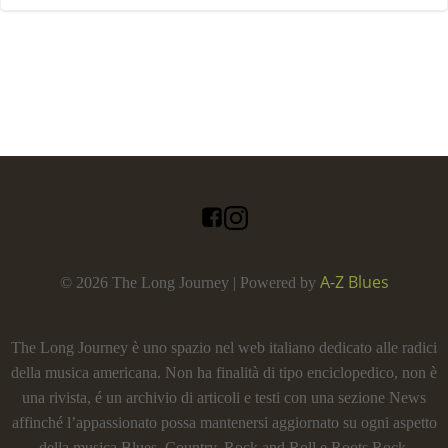
A-Z Blues
© 2026 The Long Journey | Powered by
The Long Journey è uno spazio nel web italiano dedicato alle radici
della musica americana. Non ha finalità di tipo enciclopedico, non è
una rivista, é un archivio di articoli e testi con una sezione News
affinché l’appassionato possa mantenersi aggiornato su ogni aspetto
della musica Blues, Country, Rock and Roll e Roots Rock.