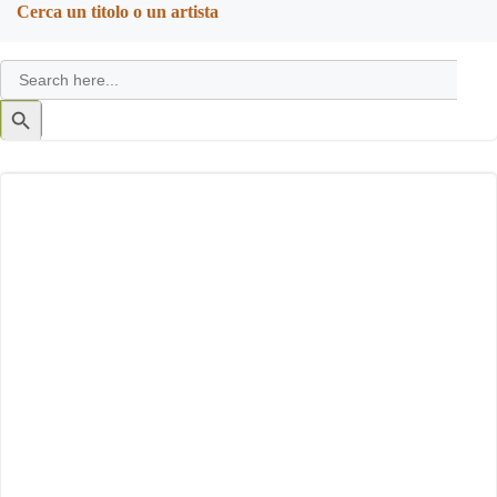
Cerca un titolo o un artista
Search
for:
Search
Button