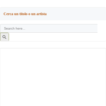
Cerca un titolo o un artista
Search
for:
Search
Button