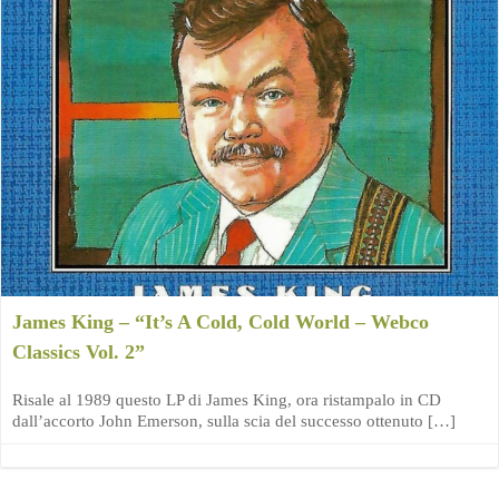
James King – “It’s A Cold, Cold World – Webco
Classics Vol. 2”
Risale al 1989 questo LP di James King, ora ristampalo in CD
dall’accorto John Emerson, sulla scia del successo ottenuto […]