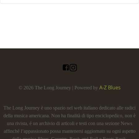
A-Z Blues
© 2026 The Long Journey | Powered by
The Long Journey è uno spazio nel web italiano dedicato alle radici
della musica americana. Non ha finalità di tipo enciclopedico, non è
una rivista, é un archivio di articoli e testi con una sezione News
affinché l’appassionato possa mantenersi aggiornato su ogni aspetto
della musica Blues, Country, Rock and Roll e Roots Rock.