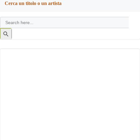
Cerca un titolo o un artista
Search
for:
Search
Button